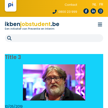
NL
FR
Contact
0800 23 999
ikben
jobstudent
.be
Een initiatief van Preventie en Interim
Wetgeving
Voor uitzendbureaus
Voor scholen
E-learning
Title 3
FAQ
10/05/2019