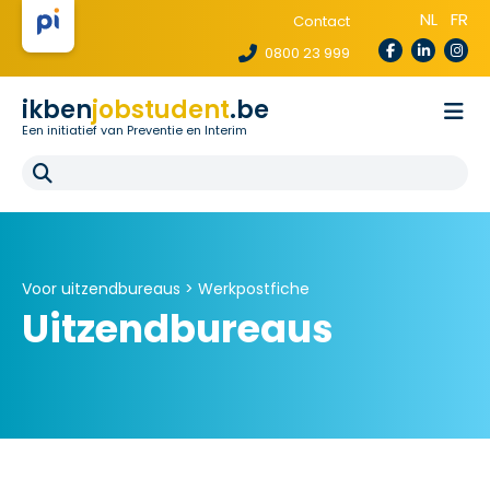
NL
FR
Contact
0800 23 999
ikben
jobstudent
.be
Een initiatief van Preventie en Interim
Wetgeving
Voor uitzendbureaus
Voor scholen
E-learning
FAQ
Voor uitzendbureaus >
Werkpostfiche
Uitzendbureaus