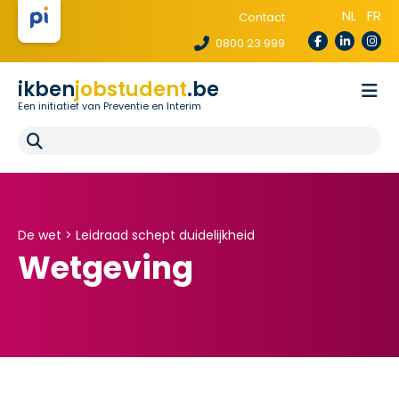
NL
FR
Contact
0800 23 999
ikben
jobstudent
.be
Een initiatief van Preventie en Interim
Wetgeving
Voor uitzendbureaus
Voor scholen
E-learning
FAQ
De wet >
Leidraad schept duidelijkheid
Wetgeving