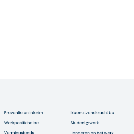
Preventie en Interim
Ikbenuitzendkracht.be
Werkpostfiche.be
Student@work
Vormingsfonds
Jongeren op het werk