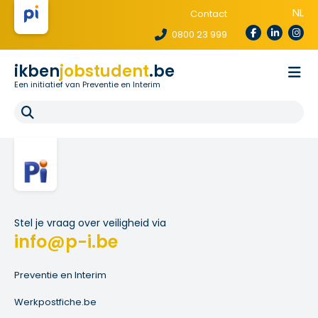
NL
Contact
0800 23 999
ikben
jobstudent
.be
Een initiatief van Preventie en Interim
Wetgeving
Voor uitzendbureaus
Voor scholen
E-learning
FAQ
Stel je vraag over veiligheid via
info@p-i.be
Preventie en Interim
Werkpostfiche.be