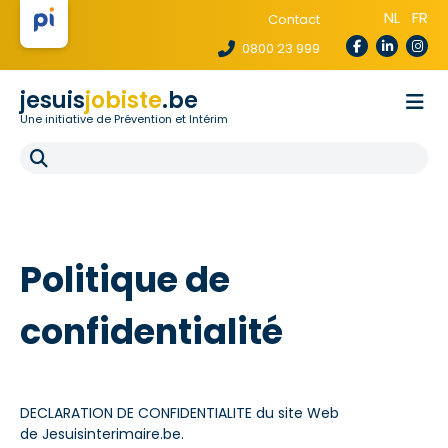
NL
FR
Contact
0800 23 999
jesuis
jobiste
.be
Une initiative de Prévention et Intérim
La loi te protège
Pour les agences
Pour les écoles
E-learning
FAQ
Politique de
confidentialité
DECLARATION DE CONFIDENTIALITE du site Web
de Jesuisinterimaire.be.