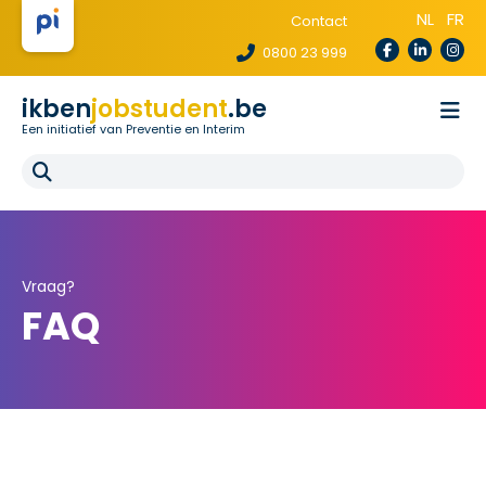
NL
FR
Contact
0800 23 999
ikben
jobstudent
.be
Een initiatief van Preventie en Interim
Wetgeving
Voor uitzendbureaus
Voor scholen
E-learning
FAQ
Vraag?
FAQ