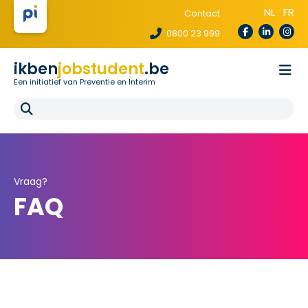
NL
FR
Contact
0800 23 999
ikben
jobstudent
.be
Een initiatief van Preventie en Interim
Wetgeving
Voor uitzendbureaus
Voor scholen
E-learning
FAQ
Vraag?
FAQ