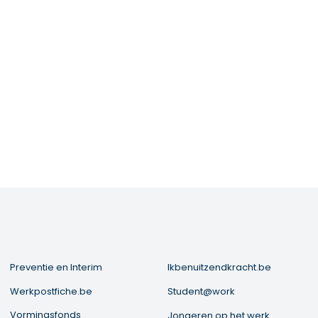
Preventie en Interim
Ikbenuitzendkracht.be
Werkpostfiche.be
Student@work
Vormingsfonds
Jongeren op het werk