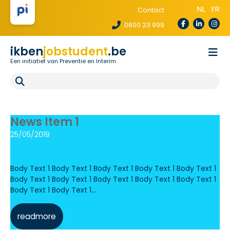
NL
FR
Contact
0800 23 999
ikben
jobstudent
.be
Een initiatief van Preventie en Interim
Wetgeving
Voor uitzendbureaus
Voor scholen
E-learning
News Item 1
FAQ
25/05/2019
Body Text 1 Body Text 1 Body Text 1 Body Text 1 Body Text 1
Body Text 1 Body Text 1 Body Text 1 Body Text 1 Body Text 1
Body Text 1 Body Text 1...
readmore