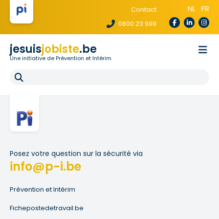
NL
FR
Contact
0800 23 999
jesuis
jobiste
.be
Une initiative de Prévention et Intérim
La loi te protège
Pour les agences
Pour les écoles
E-learning
FAQ
Posez votre question sur la sécurité via
info@p-i.be
Prévention et Intérim
Fichepostedetravail.be