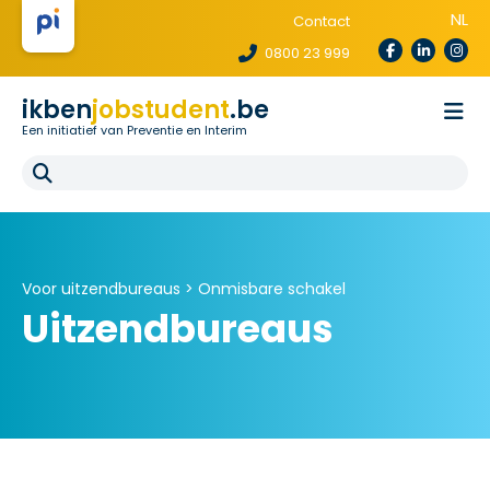
NL
Contact
0800 23 999
ikben
jobstudent
.be
Een initiatief van Preventie en Interim
Wetgeving
Voor uitzendbureaus
Voor scholen
E-learning
FAQ
Voor uitzendbureaus >
Onmisbare schakel
Uitzendbureaus