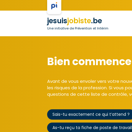
jesuis
jobiste
.be
Une initiative de Prévention et Intérim
Bien commence
Avant de vous envoler vers votre nouve
les risques de la profession. Si vous p
questions de cette liste de contrôle, v
Sais-tu exactement ce qui t’attend ?
As-tu reçu ta fiche de poste de travail