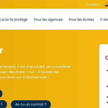
Contact
La loi te protège
Pour les agences
Pour les écoles
E-le
r
Q
l emploi, il est important de considérer
ouvez répondre « oui » à toutes les
ous êtes sur la bonne voie !
 ?
As-tu un contrat ?