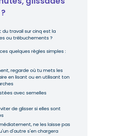
utes, glissades
 ?
du travail sur cinq est la
des ou trébuchements ?
 ces quelques règles simples :
nt, regarde où tu mets les
ire en lisant ou en utilisant ton
arches
ustées avec semelles
ter de glisser si elles sont
es
immédiatement, ne les laisse pas
u'un d'autre s'en chargera