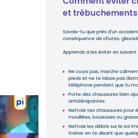
Comment éviter ch
et trébuchements
Savais-tu que près d'un accident 
conséquence de chutes, glissa
Apprends à les éviter en suivant
Ne cours pas, marche calmeme
pieds et ne te laisse pas distra
téléphone pendant que tu m
Porte des chaussures bien aj
antidérapantes
Nettoie tes chaussures pour évi
mouillées, boueuses ou grass
Nettoie les débris sur le sol 
traîner en te disant que quelq