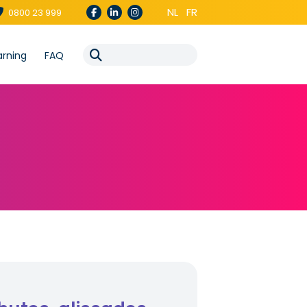
NL
FR
0800 23 999
arning
FAQ