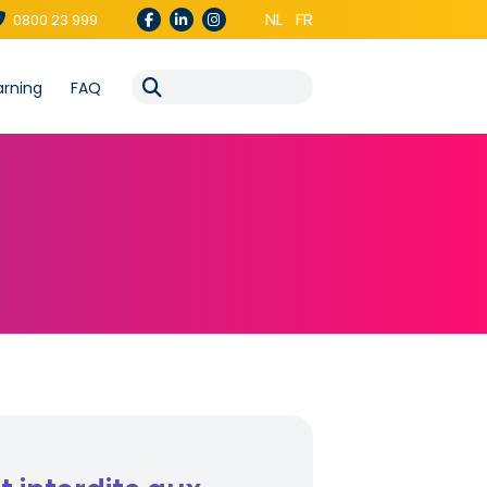
NL
FR
0800 23 999
arning
FAQ