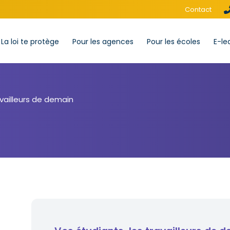
Contact
La loi te protège
Pour les agences
Pour les écoles
E-le
availleurs de demain