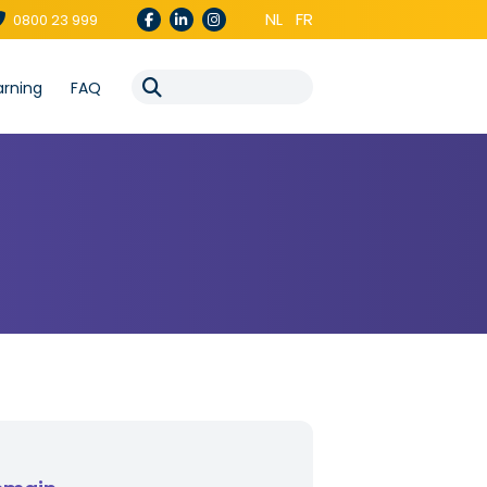
NL
FR
0800 23 999
arning
FAQ