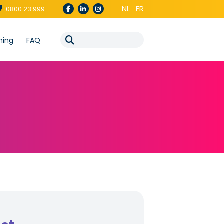
NL
FR
0800 23 999
ning
FAQ