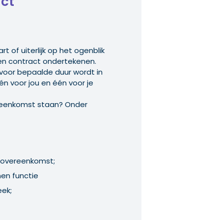
act
t of uiterlijk op het ogenblik
een contract ondertekenen.
 voor bepaalde duur wordt in
 voor jou en één voor je
reenkomst staan? Onder
sovereenkomst;
nen functie
eek;