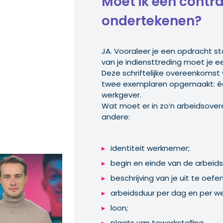
Moet ik een contr
ondertekenen?
JA. Vooraleer je een opdracht star
van je indiensttreding moet je 
Deze schriftelijke overeenkomst
twee exemplaren opgemaakt: één
werkgever.
Wat moet er in zo’n arbeidsove
andere:
identiteit werknemer;
begin en einde van de arbeid
beschrijving van je uit te oefe
arbeidsduur per dag en per w
loon;
plaats van tewerkstelling.