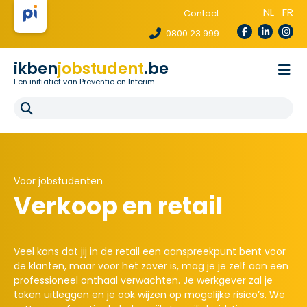
NL
FR
Contact
0800 23 999
ikben
jobstudent
.be
Een initiatief van Preventie en Interim
Wetgeving
Voor uitzendbureaus
Voor scholen
E-learning
FAQ
Voor jobstudenten
Verkoop en retail
Veel kans dat jij in de retail een aanspreekpunt bent voor
de klanten, maar voor het zover is, mag je je zelf aan een
professioneel onthaal verwachten. Je werkgever zal je
taken uitleggen en je ook wijzen op mogelijke risico’s. We