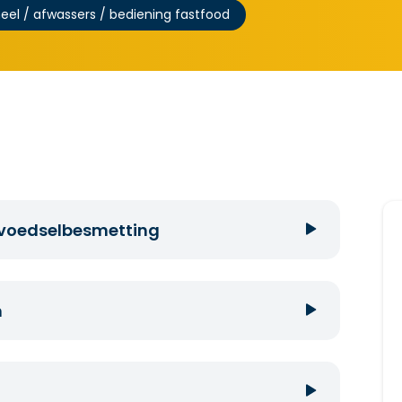
el / afwassers / bediening fastfood
n voedselbesmetting
na een toiletbezoek of niesbui.
 kan vallen.
n
tte kledij.
llen en schoon te maken.
jk bij je lichaam en ondersteun het met je