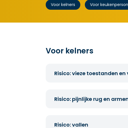
Voor kelners
Voor keukenpersone
Voor kelners
Risico: vieze toestanden e
Was geregeld je handen, zeker 
Zorg dat je haar niet in het eten
Risico: pijnlijke rug en arme
​Draag een piekfijn uniform of ne
Spaar je rug door correct te ti
Hou je dienblad zo dicht mogeli
Risico: vallen
onderarm en vlakke hand.