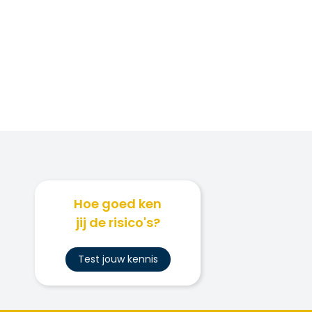
Hoe goed ken
jij de risico's?
Test jouw kennis