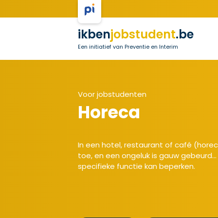
ikben
jobstudent
.be
Een initiatief van Preventie en Interim
Voor jobstudenten
Horeca
In een hotel, restaurant of café (hor
toe, en een ongeluk is gauw gebeurd... 
specifieke functie kan beperken.