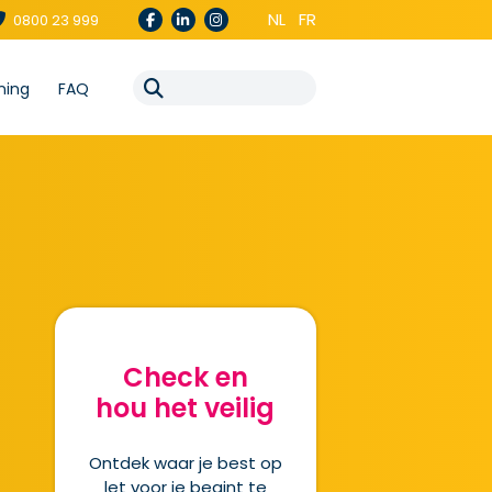
NL
FR
0800 23 999
ning
FAQ
Check en
hou het veilig
Ontdek waar je best op
let voor je begint te